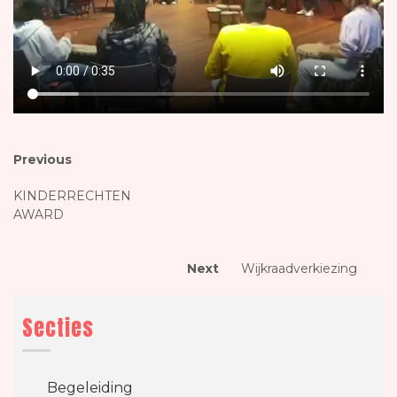
Bericht
Previous
Previous
post:
navigatie
KINDERRECHTEN
AWARD
Next
Next
Wijkraadverkiezing
post:
Secties
Begeleiding