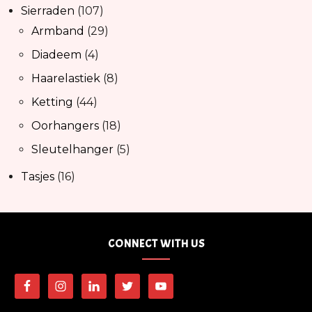
107
Sierraden
107
producten
29
Armband
29
producten
4
Diadeem
4
producten
8
Haarelastiek
8
producten
44
Ketting
44
producten
18
Oorhangers
18
producten
5
Sleutelhanger
5
producten
16
Tasjes
16
producten
CONNECT WITH US